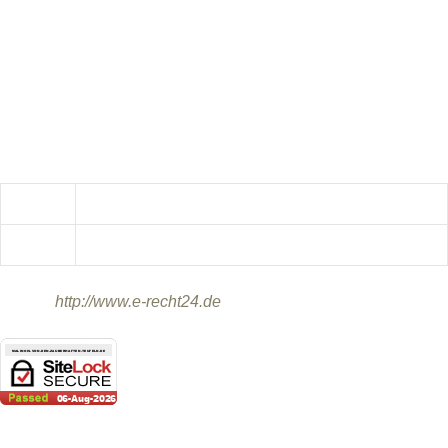
Angaben gemäß § 5 TMG:
Daniela Baier
Brunnenweg 5
92249 Vilseck
Kontakt:
Telefon:
0173/7777979
E-Mail:
info@malinois-von-den-zauberhaften-Teufeln.de
Quelle:
http://www.e-recht24.de