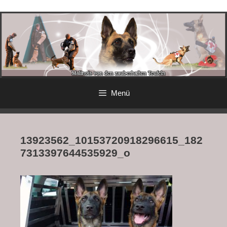
Menü
13923562_10153720918296615_182
7313397644535929_o