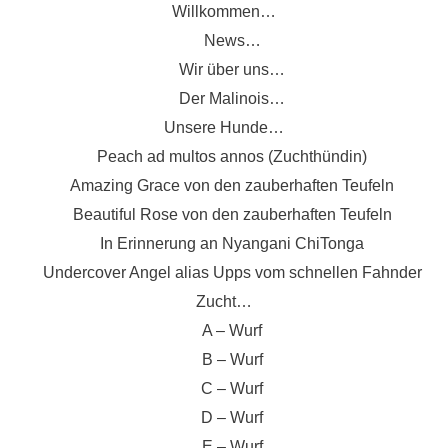
Zum
Willkommen…
Inhalt
News…
springen
Wir über uns…
Der Malinois…
Unsere Hunde…
Peach ad multos annos (Zuchthündin)
Amazing Grace von den zauberhaften Teufeln
Beautiful Rose von den zauberhaften Teufeln
In Erinnerung an Nyangani ChiTonga
Undercover Angel alias Upps vom schnellen Fahnder
Zucht…
A – Wurf
B – Wurf
C – Wurf
D – Wurf
E – Wurf