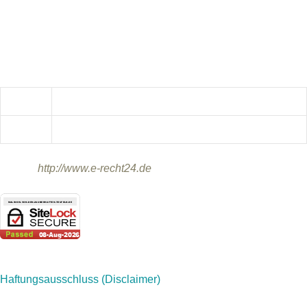
Brunnenweg 5
92249 Vilseck
Kontakt:
Telefon:
0173/7777979
E-Mail:
info@malinois-von-den-zauberhaften-Teufeln.de
Quelle:
http://www.e-recht24.de
Haftungsausschluss (Disclaimer)