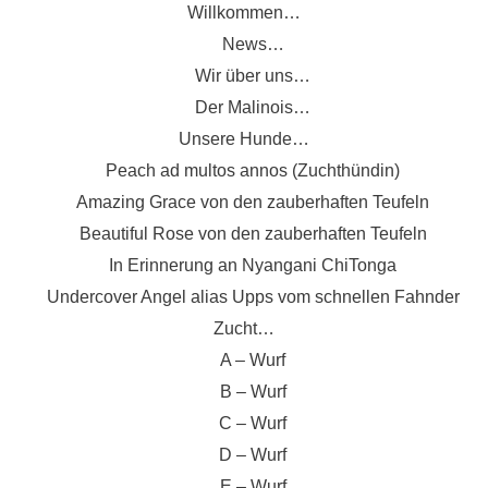
Zum
Willkommen…
Inhalt
News…
springen
Wir über uns…
Der Malinois…
Unsere Hunde…
Peach ad multos annos (Zuchthündin)
Amazing Grace von den zauberhaften Teufeln
Beautiful Rose von den zauberhaften Teufeln
In Erinnerung an Nyangani ChiTonga
Undercover Angel alias Upps vom schnellen Fahnder
Zucht…
A – Wurf
B – Wurf
C – Wurf
D – Wurf
E – Wurf