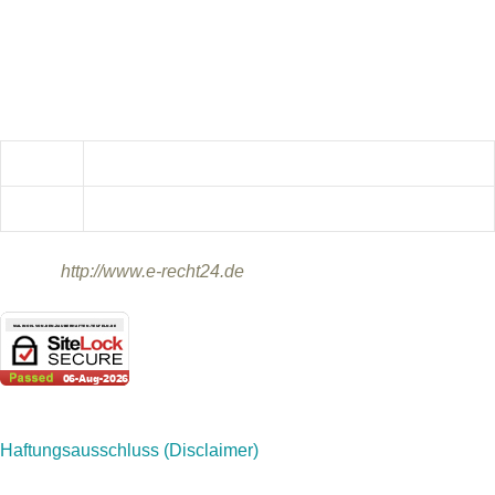
Brunnenweg 5
92249 Vilseck
Kontakt:
Telefon:
0173/7777979
E-Mail:
info@malinois-von-den-zauberhaften-Teufeln.de
Quelle:
http://www.e-recht24.de
Haftungsausschluss (Disclaimer)