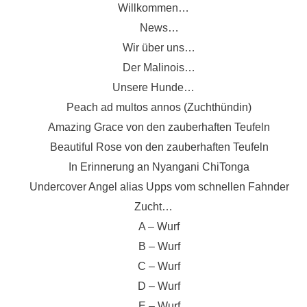
Zum
Willkommen…
Inhalt
News…
springen
Wir über uns…
Der Malinois…
Unsere Hunde…
Peach ad multos annos (Zuchthündin)
Amazing Grace von den zauberhaften Teufeln
Beautiful Rose von den zauberhaften Teufeln
In Erinnerung an Nyangani ChiTonga
Undercover Angel alias Upps vom schnellen Fahnder
Zucht…
A – Wurf
B – Wurf
C – Wurf
D – Wurf
E – Wurf