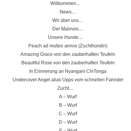
Zum
Willkommen…
Inhalt
News…
springen
Wir über uns…
Der Malinois…
Unsere Hunde…
Peach ad multos annos (Zuchthündin)
Amazing Grace von den zauberhaften Teufeln
Beautiful Rose von den zauberhaften Teufeln
In Erinnerung an Nyangani ChiTonga
Undercover Angel alias Upps vom schnellen Fahnder
Zucht…
A – Wurf
B – Wurf
C – Wurf
D – Wurf
E – Wurf