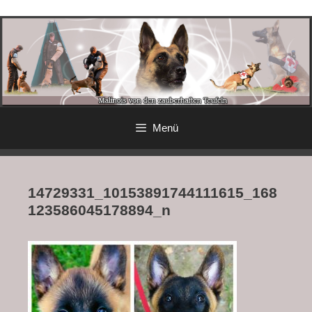
Menü
14729331_10153891744111615_168
123586045178894_n