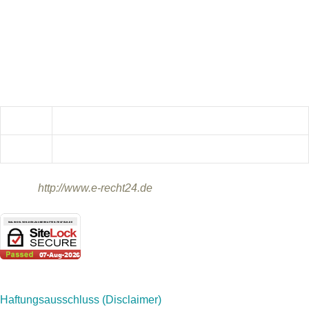
Daniela Baier
Brunnenweg 5
92249 Vilseck
Kontakt:
Telefon:
0173/7777979
E-Mail:
info@malinois-von-den-zauberhaften-Teufeln.de
Quelle:
http://www.e-recht24.de
Haftungsausschluss (Disclaimer)